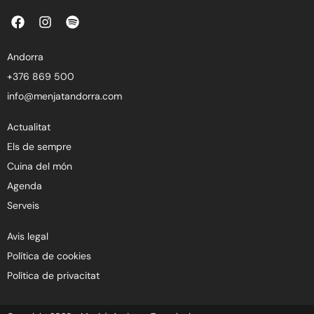
F
I
S
a
n
p
c
s
o
e
t
t
Andorra
b
a
i
+376 869 500
o
g
f
o
r
y
info@menjatandorra.com
k
a
m
Actualitat
Els de sempre
Cuina del món
Agenda
Serveis
Avis legal
Política de cookies
Política de privacitat