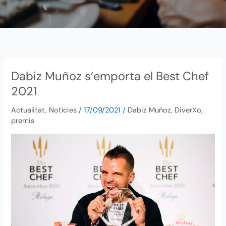
Dabiz Muñoz s’emporta el Best Chef
Dabiz
Muñoz
2021
s’emporta
Actualitat
,
Notícies
/
17/09/2021
/
Dabiz Muñoz
,
DiverXo
,
el
premis
Best
Chef
2021