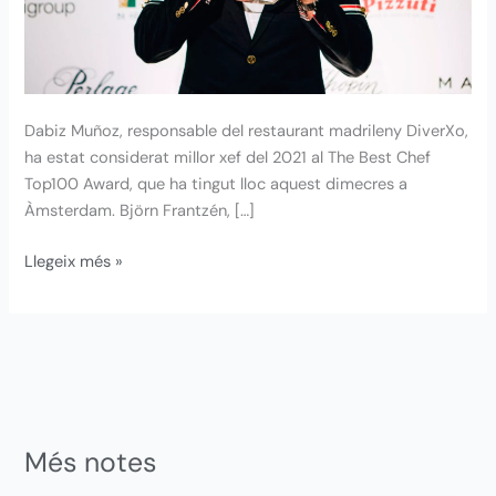
Dabiz Muñoz, responsable del restaurant madrileny DiverXo,
ha estat considerat millor xef del 2021 al The Best Chef
Top100 Award, que ha tingut lloc aquest dimecres a
Àmsterdam. Björn Frantzén, […]
Llegeix més »
Més notes