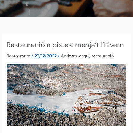
Restauració a pistes: menja’t l’hivern
Restauració
a
Restaurants
/
22/12/2022
/
Andorra
,
esquí
,
restauració
pistes:
menja’t
l’hivern