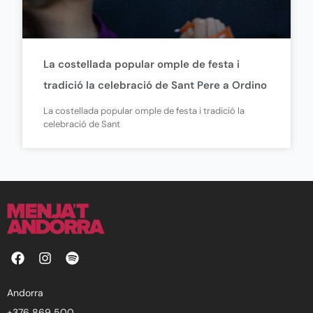
La costellada popular omple de festa i
tradició la celebració de Sant Pere a Ordino
La costellada popular omple de festa i tradició la
celebració de Sant
F
I
S
a
n
p
c
s
o
e
t
t
Andorra
b
a
i
+376 869 500