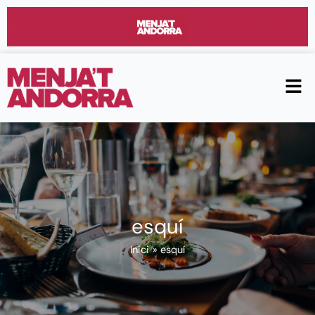
Vés
al
contingut
Men
esquí
Inici
esquí